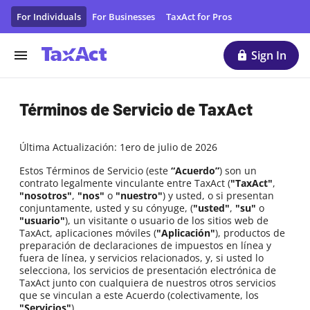
Términos de Servicio de TaxAct
For Individuals
For Businesses
TaxAct for Pros
Sign In
Términos de Servicio de TaxAct
Última Actualización: 1ero de julio de 2026
Estos Términos de Servicio (este
“Acuerdo”
) son un
contrato legalmente vinculante entre TaxAct (
"TaxAct"
,
"nosotros"
,
"nos"
o
"nuestro"
) y usted, o si presentan
conjuntamente, usted y su cónyuge, (
"usted"
,
"su"
o
"usuario"
), un visitante o usuario de los sitios web de
TaxAct, aplicaciones móviles (
"Aplicación"
), productos de
preparación de declaraciones de impuestos en línea y
fuera de línea, y servicios relacionados, y, si usted lo
selecciona, los servicios de presentación electrónica de
TaxAct junto con cualquiera de nuestros otros servicios
que se vinculan a este Acuerdo (colectivamente, los
"Servicios"
).